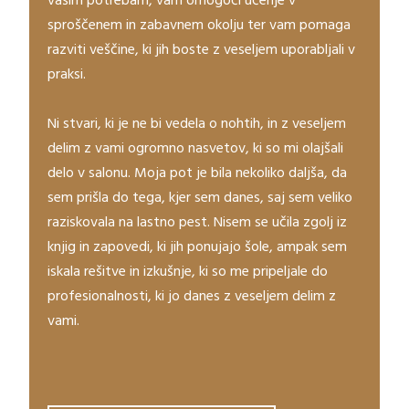
vašim potrebam, vam omogoči učenje v
sproščenem in zabavnem okolju ter vam pomaga
razviti veščine, ki jih boste z veseljem uporabljali v
praksi.
Ni stvari, ki je ne bi vedela o nohtih, in z veseljem
delim z vami ogromno nasvetov, ki so mi olajšali
delo v salonu. Moja pot je bila nekoliko daljša, da
sem prišla do tega, kjer sem danes, saj sem veliko
raziskovala na lastno pest. Nisem se učila zgolj iz
knjig in zapovedi, ki jih ponujajo šole, ampak sem
iskala rešitve in izkušnje, ki so me pripeljale do
profesionalnosti, ki jo danes z veseljem delim z
vami.