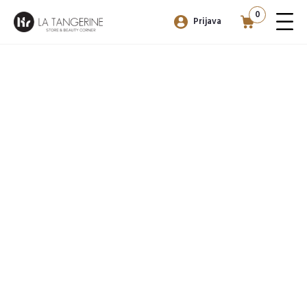
0
Prijava
LA TANGERINE
Preprosto vse o nohtih.