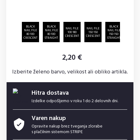
BLACK
BLACK
BLACK
NAIL FILE
NAIL FILE
NAIL FIL
NAIL FILE
NAIL FILE
NAIL FILE
100 180
150 150
180 240
80 100
80 100
150 150
CRESCENT
CRESCENT
STRAIGH
CRESCENT
STRAIGHT
STRAIGHT
2,20 €
Izberite želeno barvo, velikost ali obliko artikla.
Hitra dostava
Izdelke odpošljemo v roku 1 do 2 delovnih dni.
Varen nakup
Opravite nakup brez tveganja zlorabe
s plačilnim sistemom STRIPE